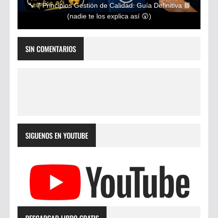
🔧 7 Principios Gestión de Calidad: Guía Definitiva 📘
(nadie te los explica así 😲)
SIN COMENTARIOS
SIGUENOS EN YOUTUBE