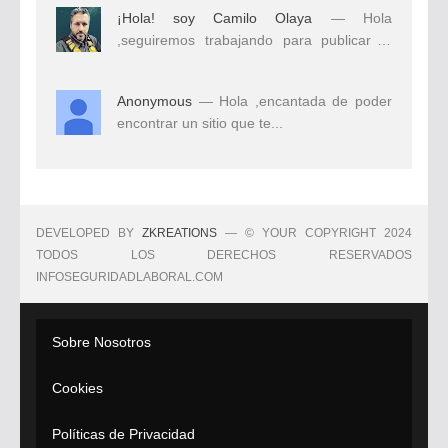
¡Hola! soy Camilo Olaya
— Hola
,seguiremos trabajando para publicar el
mejor...
Anonymous
— Hola ,encantada de poder
encontrar un sitio que te...
DEVELOPED BY
ZKREATIONS
— © YOUR COPYRIGHT 2024
TODOS LOS DERECHOS RESERVADOS
INFOSEGURIDADLABORAL.COM
Sobre Nosotros
Cookies
Políticas de Privacidad