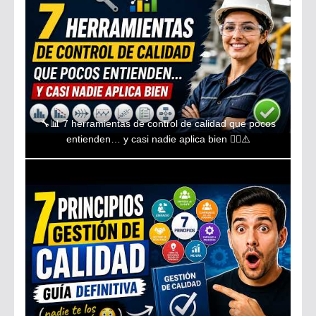
🔧📊 7 herramientas de control de calidad que pocos
entienden… y casi nadie aplica bien 😵‍💫⚠️