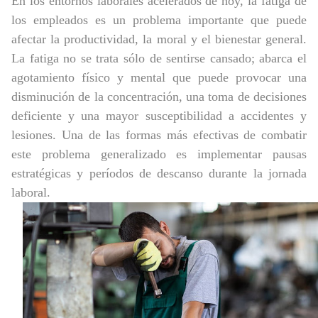
En los entornos laborales acelerados de hoy, la fatiga de
Trabajos del Futuro según el Foro Económico Mundial
los empleados es un problema importante que puede
¿ Miedo a la auditoría externa? No corras…😰 Esta automatización te va a encantar ⚙️🤖
afectar la productividad, la moral y el bienestar general.
La fatiga no se trata sólo de sentirse cansado; abarca el
¿Vale la pena implementar un Sistema de Gestión de la Calidad? 🤔✅ La verdad incómoda... 😢
agotamiento físico y mental que puede provocar una
disminución de la concentración, una toma de decisiones
deficiente y una mayor susceptibilidad a accidentes y
lesiones. Una de las formas más efectivas de combatir
este problema generalizado es implementar pausas
estratégicas y períodos de descanso durante la jornada
laboral.