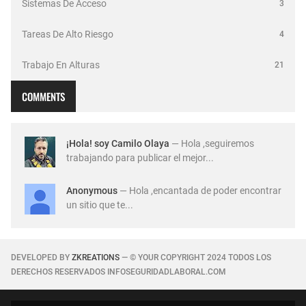
Sistemas De Acceso
3
Tareas De Alto Riesgo
4
Trabajo En Alturas
21
COMMENTS
¡Hola! soy Camilo Olaya
— Hola ,seguiremos
trabajando para publicar el mejor...
Anonymous
— Hola ,encantada de poder encontrar
un sitio que te...
DEVELOPED BY
ZKREATIONS
— © YOUR COPYRIGHT 2024 TODOS LOS
DERECHOS RESERVADOS INFOSEGURIDADLABORAL.COM