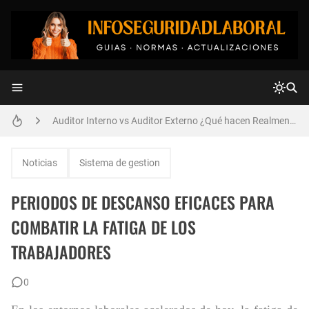
ANÁLISIS DE TRABAJO SEGURO ATS : FORMATO Y EJEMPLO
Auditor Interno vs Auditor Externo ¿Qué hacen Realmente ? | La Verdad Detrás de los Sistemas de Gestión
Tabla de Peligros según GTC 45 , Bien Explicada con Ejemplos
Noticias
Sistema de gestion
Normas ANSI Z359, La Guía Más Completa Actualizada | Descubre los Secretos del Trabajo en Alturas
PERIODOS DE DESCANSO EFICACES PARA
Estructurar y Redactar un Informe de Seguridad Industrial Según actualización de las normas STPS.
COMBATIR LA FATIGA DE LOS
TRABAJADORES
Plan de Señalización y Demarcación de Areas dentro del Sistema de Gestión en Seguridad Laboral
🚧 ISO 39001 Paso a Paso | Seguridad Vial Empresarial 🚛 Explicada Sin Enredos ✅
0