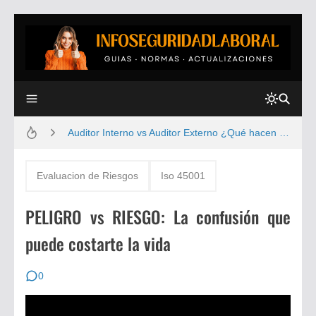
ANÁLISIS DE TRABAJO SEGURO ATS : FORMATO Y EJEMPLO
Auditor Interno vs Auditor Externo ¿Qué hacen Realmente ? | La Verdad Detrás de los Sistemas de Gestión
Tabla de Peligros según GTC 45 , Bien Explicada con Ejemplos
Evaluacion de Riesgos
Iso 45001
Normas ANSI Z359, La Guía Más Completa Actualizada | Descubre los Secretos del Trabajo en Alturas
PELIGRO vs RIESGO: La confusión que
Estructurar y Redactar un Informe de Seguridad Industrial Según actualización de las normas STPS.
puede costarte la vida
🔧 7 Principios Gestión de Calidad: Guía Definitiva 📘 (nadie te los explica así 😲)
0
🚧 ISO 39001 Paso a Paso | Seguridad Vial Empresarial 🚛 Explicada Sin Enredos ✅