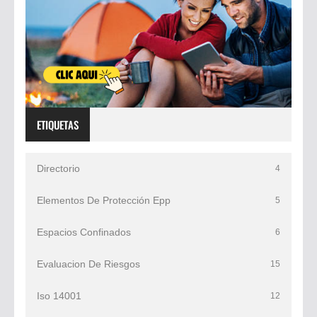
ETIQUETAS
Directorio
4
Elementos De Protección Epp
5
Espacios Confinados
6
Evaluacion De Riesgos
15
Iso 14001
12