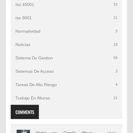
Iso 45001
33
Iso 9001
21
Normatividad
5
Noticias
18
Sistema De Gestion
58
Sistemas De Acceso
3
Tareas De Alto Riesgo
4
Trabajo En Alturas
21
COMMENTS
¡Hola! soy Camilo Olaya
— Hola