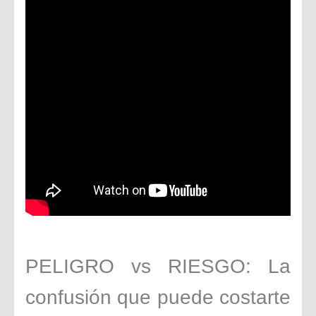
Plan de Señalización y Demarcación de Areas dentro del Sistema de Gestión en Seguridad Laboral
Trabajos del Futuro según el Foro Económico Mundial
¿ Miedo a la auditoría externa? No corras…😰 Esta automatización te va a encantar ⚙️🤖
PELIGRO vs RIESGO: La
confusión que puede costarte