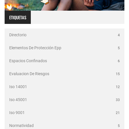
ETIQUETAS
Directorio
4
Elementos De Protección Epp
5
Espacios Confinados
6
Evaluacion De Riesgos
15
Iso 14001
12
Iso 45001
33
Iso 9001
21
Normatividad
5