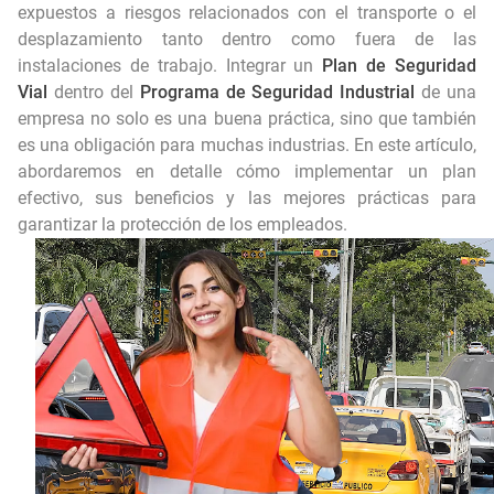
🚧 ISO 39001 Paso a Paso | Seguridad Vial Empresarial 🚛 Explicada Sin Enredos ✅
expuestos a riesgos relacionados con el transporte o el
desplazamiento tanto dentro como fuera de las
¿Vale la pena implementar un Sistema de Gestión de la Calidad? 🤔✅ La verdad incómoda... 😢
instalaciones de trabajo. Integrar un
Plan de Seguridad
Vial
dentro del
Programa de Seguridad Industrial
de una
🔧📊 7 herramientas de control de calidad que pocos entienden… y casi nadie aplica bien 😵‍💫⚠️
empresa no solo es una buena práctica, sino que también
es una obligación para muchas industrias. En este artículo,
abordaremos en detalle cómo implementar un plan
efectivo, sus beneficios y las mejores prácticas para
garantizar la protección de los empleados.