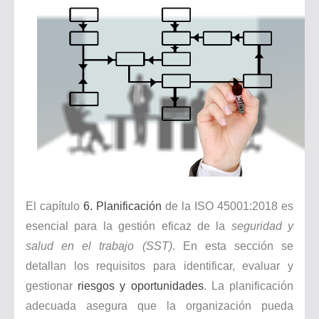
🚧 ISO 39001 Paso a Paso | Seguridad Vial Empresarial 🚛 Explicada Sin Enredos ✅
¿Vale la pena implementar un Sistema de Gestión de la Calidad? 🤔✅ La verdad incómoda... 😢
🔧📊 7 herramientas de control de calidad que pocos entienden… y casi nadie aplica bien 😵‍💫⚠️
El capítulo
6. Planificación
de la ISO 45001:2018 es
esencial para la gestión eficaz de la
seguridad y
salud en el trabajo (SST)
. En esta sección se
detallan los requisitos para identificar, evaluar y
gestionar
riesgos y oportunidades
. La planificación
adecuada asegura que la organización pueda