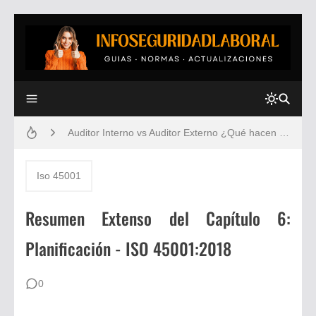
ANÁLISIS DE TRABAJO SEGURO ATS : FORMATO Y EJEMPLO
Auditor Interno vs Auditor Externo ¿Qué hacen Realmente ? | La Verdad Detrás de los Sistemas de Gestión
Tabla de Peligros según GTC 45 , Bien Explicada con Ejemplos
Iso 45001
Normas ANSI Z359, La Guía Más Completa Actualizada | Descubre los Secretos del Trabajo en Alturas
Resumen Extenso del Capítulo 6:
🔧 7 Principios Gestión de Calidad: Guía Definitiva 📘 (nadie te los explica así 😲)
Planificación - ISO 45001:2018
¿🖨️ Todavía imprimes las auditorías? 🚫 Es hora de digitalizar tu SGC 📲 ¡Descubre cómo!
0
Plan de Señalización y Demarcación de Areas dentro del Sistema de Gestión en Seguridad Laboral