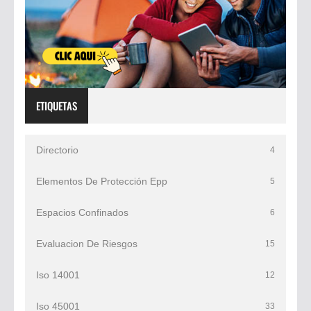
ETIQUETAS
Directorio
4
Elementos De Protección Epp
5
Espacios Confinados
6
Evaluacion De Riesgos
15
Iso 14001
12
Iso 45001
33