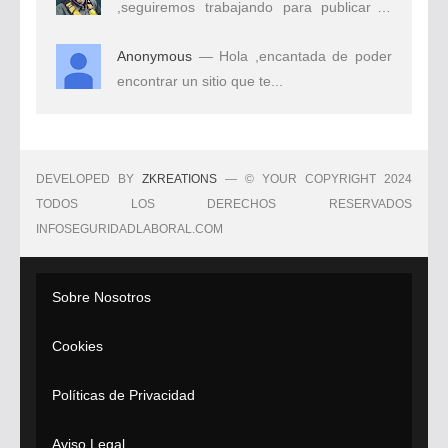
,seguiremos trabajando para publicar el
mejor...
Anonymous
— Hola ,encantada de poder
encontrar un sitio que te...
DEVELOPED BY
ZKREATIONS
— © YOUR COPYRIGHT 2024
TODOS LOS DERECHOS RESERVADOS
INFOSEGURIDADLABORAL.COM
Sobre Nosotros
Cookies
Políticas de Privacidad
Aviso Legal