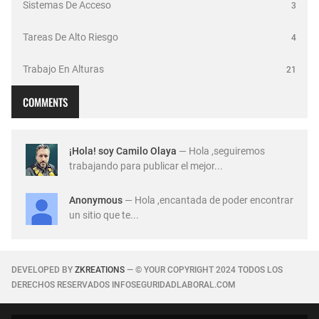
Sistemas De Acceso
3
Tareas De Alto Riesgo
4
Trabajo En Alturas
21
COMMENTS
¡Hola! soy Camilo Olaya
— Hola ,seguiremos
trabajando para publicar el mejor...
Anonymous
— Hola ,encantada de poder encontrar
un sitio que te...
DEVELOPED BY
ZKREATIONS
— © YOUR COPYRIGHT 2024 TODOS LOS
DERECHOS RESERVADOS INFOSEGURIDADLABORAL.COM