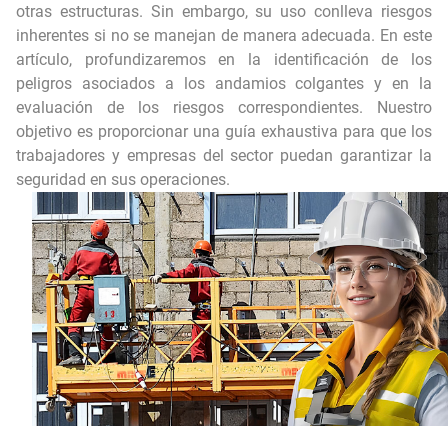
Trabajos del Futuro según el Foro Económico Mundial
otras estructuras. Sin embargo, su uso conlleva riesgos
inherentes si no se manejan de manera adecuada. En este
¿ Miedo a la auditoría externa? No corras…😰 Esta automatización te va a encantar ⚙️🤖
artículo, profundizaremos en la identificación de los
peligros asociados a los andamios colgantes y en la
¿Vale la pena implementar un Sistema de Gestión de la Calidad? 🤔✅ La verdad incómoda... 😢
evaluación de los riesgos correspondientes. Nuestro
objetivo es proporcionar una guía exhaustiva para que los
trabajadores y empresas del sector puedan garantizar la
seguridad en sus operaciones.